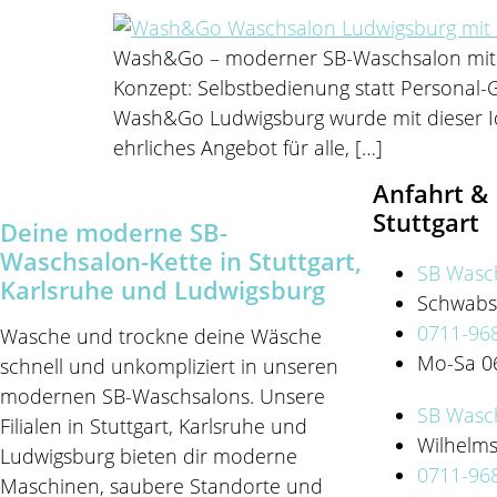
Wash&Go – moderner SB-Waschsalon mit kl
Konzept: Selbstbedienung statt Personal-Ge
Wash&Go Ludwigsburg wurde mit dieser Id
ehrliches Angebot für alle, […]
Anfahrt &
Stuttgart
Deine moderne SB-
Waschsalon-Kette in Stuttgart,
SB Wasch
Karlsruhe und Ludwigsburg
Schwabst
0711-96
Wasche und trockne deine Wäsche
Mo-Sa 06
schnell und unkompliziert in unseren
modernen SB-Waschsalons. Unsere
SB Wasch
Filialen in Stuttgart, Karlsruhe und
Wilhelms
Ludwigsburg bieten dir moderne
0711-96
Maschinen, saubere Standorte und