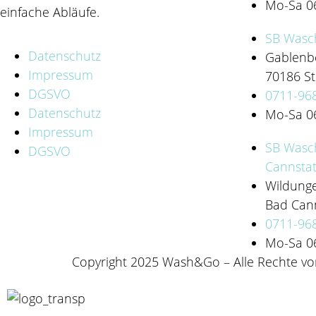
Mo-Sa 06
einfache Abläufe.
SB Wasch
Datenschutz
Gablenbe
Impressum
70186 St
DGSVO
0711-96
Datenschutz
Mo-Sa 06
Impressum
SB Wasch
DGSVO
Cannstat
Wildunge
Bad Cann
0711-96
Mo-Sa 06
Copyright 2025 Wash&Go – Alle Rechte vo