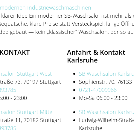
arer Idee Ein moderner SB-Waschsalon ist mehr als e
quatsche, klare Preise statt Versteckspiel, lange Öffn
ee gebaut — kein „klassischer” Waschsalon, der so au
 KONTAKT
Anfahrt & Kontakt
Karlsruhe
salon Stuttgart West
SB Waschsalon Karlsr
raße 73, 70197 Stuttgart
Sophienstr. 70, 76133
893785
0721-47009966
:00 - 23:00
Mo-Sa 06:00 - 23:00
salon Stuttgart Mitte
SB Waschsalon Karlsr
traße 11, 70182 Stuttgart​
Ludwig-Wilhelm-Straß
893785
Karlsruhe